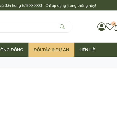
đơn hàng từ 500.000đ - Chỉ áp dụng trong tháng này!
0
 CỘNG ĐỒNG
ĐỐI TÁC & DỰ ÁN
LIÊN HỆ