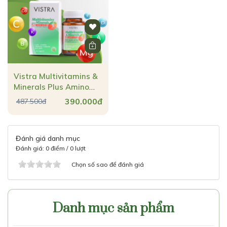
Vistra Multivitamins &
Minerals Plus Amino
Acid bổ sung đa
390.000đ
487.500đ
vitamin & khoáng chất
cho cơ thể
Đánh giá danh mục
Đánh giá: 0 điểm / 0 lượt
Chọn số sao để đánh giá
Danh mục sản phẩm