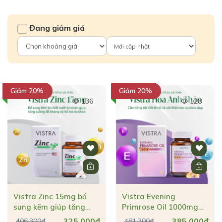
Đang giảm giá
Giảm 20%
Giảm 20%
136
128
Vistra Zinc 15mg bổ
Vistra Evening
sung kẽm giúp tăng
Primrose Oil 1000mg
cường đề kháng & hỗ
Plus Vitamin E cân
325.000đ
385.000đ
406.300đ
481.300đ