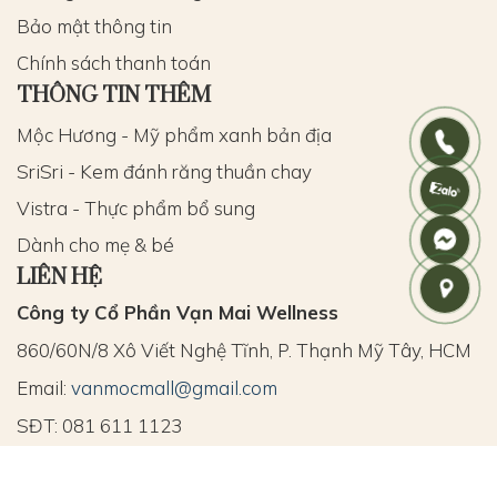
Bảo mật thông tin
Chính sách thanh toán
THÔNG TIN THÊM
Mộc Hương - Mỹ phẩm xanh bản địa
SriSri - Kem đánh răng thuần chay
Vistra - Thực phẩm bổ sung
Dành cho mẹ & bé
LIÊN HỆ
Công ty Cổ Phần Vạn Mai Wellness
860/60N/8 Xô Viết Nghệ Tĩnh, P. Thạnh Mỹ Tây, HCM
Email:
vanmocmall@gmail.com
SĐT: 081 611 1123