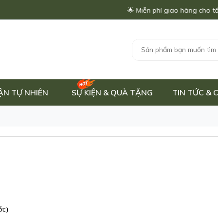
🌟 Miễn phí giao hàng cho tất cả
ẬN TỰ NHIÊN
SỰ KIỆN & QUÀ TẶNG
TIN TỨC &
ớc)