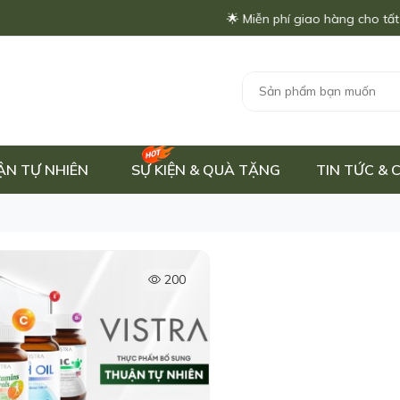
🌟 Miễn phí giao hàng cho tất cả 
ẬN TỰ NHIÊN
SỰ KIỆN & QUÀ TẶNG
TIN TỨC &
200