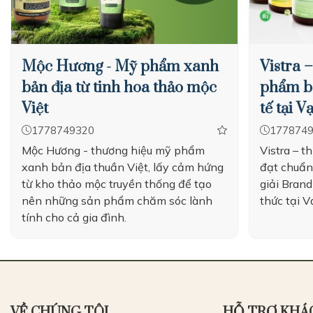
Mộc Hương - Mỹ phẩm xanh
Vistra 
bản địa từ tinh hoa thảo mộc
phẩm b
Việt
tế tại 
1778749320
177874
Mộc Hương - thương hiệu mỹ phẩm
Vistra – 
xanh bản địa thuần Việt, lấy cảm hứng
đạt chuẩn
từ kho thảo mộc truyền thống để tạo
giải Brand
nên những sản phẩm chăm sóc lành
thức tại V
tính cho cả gia đình.
VỀ CHÚNG TÔI
HỖ TRỢ KHÁ