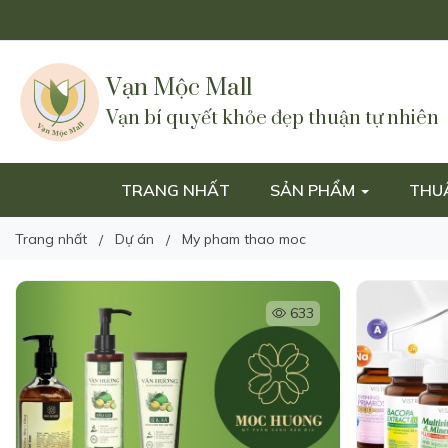
Vạn Mộc Mall
Vạn bí quyết khỏe đẹp thuận tự nhiên
TRANG NHẤT
SẢN PHẨM
THU
Trang nhất
Dự án
My pham thao moc
633