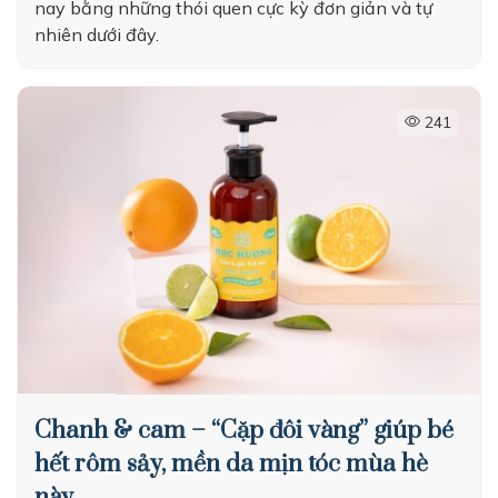
nay bằng những thói quen cực kỳ đơn giản và tự
nhiên dưới đây.
241
Chanh & cam – “Cặp đôi vàng” giúp bé
hết rôm sảy, mền da mịn tóc mùa hè
này