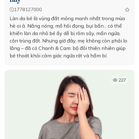
1778127000
Làn da bé là vùng đất mỏng manh nhất trong mùa
hè oi ả. Nắng nóng, mồ hôi đọng, bụi bẩn... có thể
khiến làn da nhỏ bé ấy dễ bị rôm sảy, mẩn ngứa,
côn trùng đốt. Nhưng giờ đây, mẹ không còn phải lo
lắng – đã có Chanh & Cam: bộ đôi thiên nhiên giúp
bé thoát khỏi cảm giác ngứa rát và hầm bí.
227