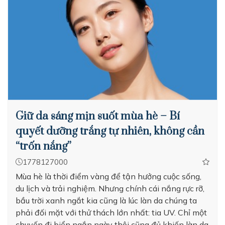
Giữ da sáng mịn suốt mùa hè – Bí
quyết dưỡng trắng tự nhiên, không cần
“trốn nắng”
1778127000
Mùa hè là thời điểm vàng để tận hưởng cuộc sống,
du lịch và trải nghiệm. Nhưng chính cái nắng rực rỡ,
bầu trời xanh ngắt kia cũng là lúc làn da chúng ta
phải đối mặt với thử thách lớn nhất: tia UV. Chỉ một
chuyến đi biển ngắn ngày thôi cũng đủ khiến làn da