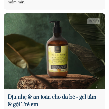
mềm mịn.
179
Dịu nhẹ & an toàn cho da bé - gel tắm
& gội Trẻ em