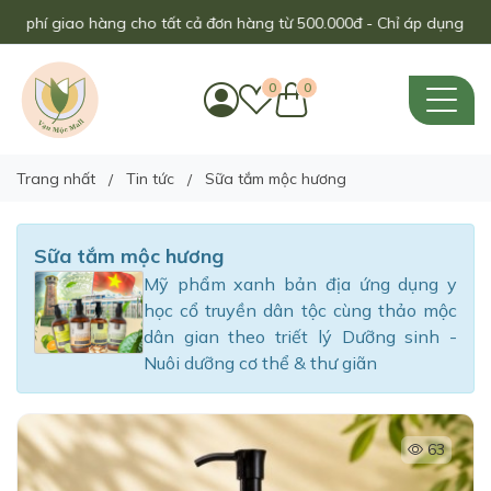
o tất cả đơn hàng từ 500.000đ - Chỉ áp dụng trong tháng này!
0
0
Trang nhất
Tin tức
Sữa tắm mộc hương
Sữa tắm mộc hương
Mỹ phẩm xanh bản địa ứng dụng y
học cổ truyền dân tộc cùng thảo mộc
dân gian theo triết lý Dưỡng sinh -
Nuôi dưỡng cơ thể & thư giãn
63