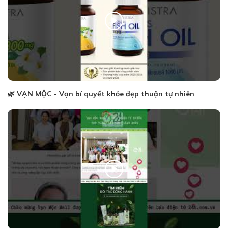
🌿 VẠN MỘC - Vạn bí quyết khỏe đẹp thuận tự nhiên