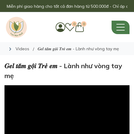
 Miễn phí giao hàng cho tất cả đơn hàng từ 500.000đ - Chỉ áp dụng t
0
0
Videos
𝑮𝒆𝒍 𝒕𝒂̆́𝒎 𝒈𝒐̣̂𝒊 𝑻𝒓𝒆̉ 𝒆𝒎 - Lành như vòng tay mẹ
𝑮𝒆𝒍 𝒕𝒂̆́𝒎 𝒈𝒐̣̂𝒊 𝑻𝒓𝒆̉ 𝒆𝒎 - Lành như vòng tay
mẹ