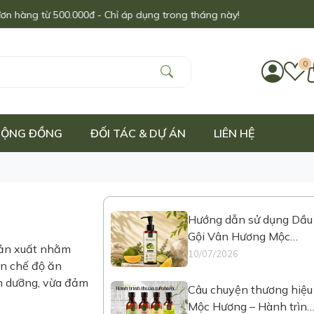
ừ 500.000đ - Chỉ áp dụng trong tháng này!
0
 CỘNG ĐỒNG
ĐỐI TÁC & DỰ ÁN
LIÊN HỆ
Hướng dẫn sử dụng Dầu
Gội Vân Hương Mộc
 sản xuất nhằm
Hương
10/07/2026
ến chế độ ăn
nh dưỡng, vừa đảm
Câu chuyện thương hiệu
Mộc Hương – Hành trình