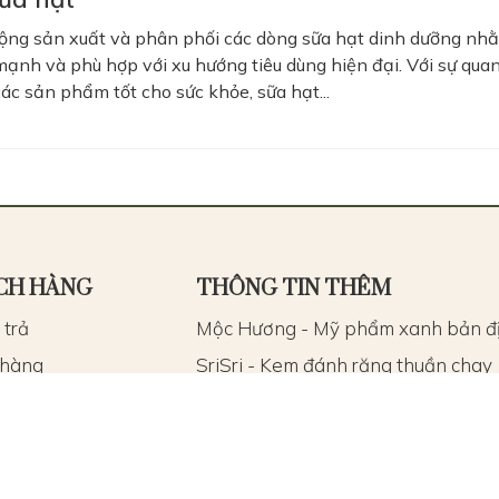
động sản xuất và phân phối các dòng sữa hạt dinh dưỡng nh
mạnh và phù hợp với xu hướng tiêu dùng hiện đại. Với sự qu
các sản phẩm tốt cho sức khỏe, sữa hạt...
CH HÀNG
THÔNG TIN THÊM
 trả
Mộc Hương - Mỹ phẩm xanh bản đ
 hàng
SriSri - Kem đánh răng thuần chay
in
Vistra - Thực phẩm bổ sung
h toán
Dành cho mẹ & bé