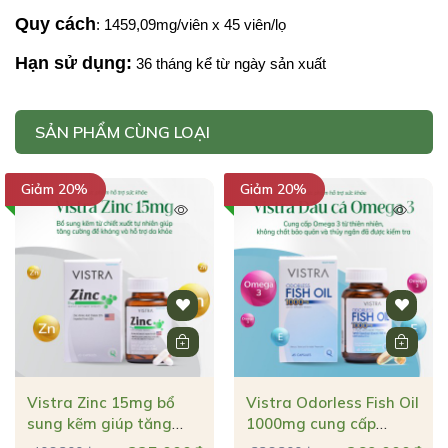
Quy cách
: 1459,09mg/viên x 45 viên/lọ
Hạn sử dụng:
 36 tháng kể từ ngày sản xuất
SẢN PHẨM CÙNG LOẠI
Giảm 20%
Giảm 20%
Vistra Zinc 15mg bổ
Vistra Odorless Fish Oil
sung kẽm giúp tăng
1000mg cung cấp
cường đề kháng & hỗ
Omage 3 từ thiên nhiên