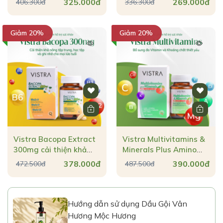
325.000đ
269.000đ
406.300đ
336.300đ
trợ da khoẻ
hỗ trợ sức khoẻ tim
mạch, mắt, não bộ &
khớp cơ
Giảm 20%
Giảm 20%
Vistra Bacopa Extract
Vistra Multivitamins &
300mg cải thiện khả
Minerals Plus Amino
năng tập trung, học tập
Acid bổ sung đa
378.000đ
390.000đ
472.500đ
487.500đ
& ghi nhớ
vitamin & khoáng chất
cho cơ thể
Hướng dẫn sử dụng Dầu Gội Vân
Hương Mộc Hương