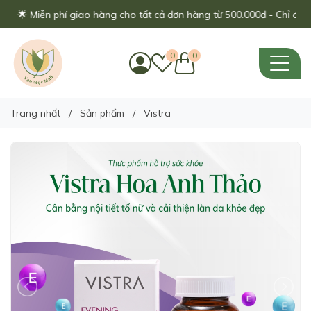
🌟 Miễn phí giao hàng cho tất cả đơn hàng từ 500.000đ - Chỉ áp dụn
0
0
Trang nhất
Sản phẩm
Vistra