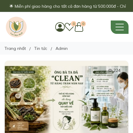
n phí giao hàng cho tất cả đơn hàng từ 500.000đ - Chỉ áp dụng trong
0
0
Trang nhất
Tin tức
Admin
224