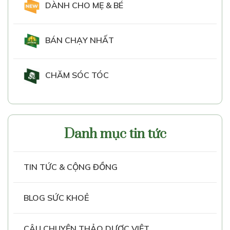
DÀNH CHO MẸ & BÉ
BÁN CHẠY NHẤT
CHĂM SÓC TÓC
Danh mục tin tức
TIN TỨC & CỘNG ĐỒNG
BLOG SỨC KHOẺ
CÂU CHUYỆN THẢO DƯỢC VIỆT