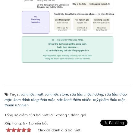
Tags:
vạn mộc mall
,
vạn mộc store
,
sữa tắm mộc hương
,
sữa tắm thảo
mộc
,
kem đánh răng thảo mộc
,
sức khoẻ thiên nhiên
,
mỹ phẩm thảo mộc
,
thuận tự nhiên
Tổng số điểm của bài viết là: 5 trong 1 đánh giá
Xếp hạng:
5
-
1
phiếu bầu
Click để đánh giá bài viết