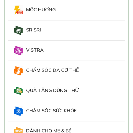
MỘC HƯƠNG
SRISRI
VISTRA
CHĂM SÓC DA CƠ THỂ
QUÀ TẶNG DÙNG THỬ
CHĂM SÓC SỨC KHỎE
DÀNH CHO MẸ & BÉ