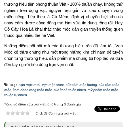
thương hiệu tiên phong thuần Việt - 100% thuần chay, không thử 
nghiệm trên động vật, nguyên liệu gắn với câu chuyện vùng 
miền riêng. Tiếp theo là Cỏ Mềm, định vị chuyên biệt cho da 
nhạy cảm được cộng đồng mẹ bỉm sữa tin dùng rộng rãi. Hay 
Cỏ Cây Hoa Lá khai thác thảo mộc dân gian truyền thống quen 
thuộc qua nhiều thế hệ Việt.
Những điểm nổi bật mà các thương hiệu trên đã làm tốt, Vạn 
Mộc kế thừa chúng như một trong những kim chỉ nam để tuyển 
chọn từng thương hiệu, sản phẩm mà chúng tôi hợp tác và đưa 
đến tay người tiêu dùng trọn vẹn nhất.
Tags:
vạn mộc mall
,
vạn mộc store
,
sữa tắm mộc hương
,
sữa tắm thảo
mộc
,
kem đánh răng thảo mộc
,
sức khoẻ thiên nhiên
,
mỹ phẩm thảo mộc
,
thuận tự nhiên
Tổng số điểm của bài viết là: 0 trong 0 đánh giá
Click để đánh giá bài viết