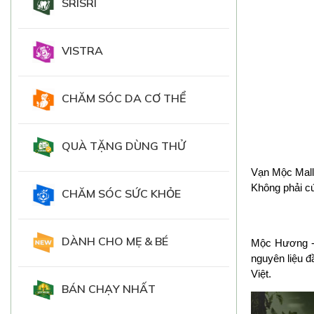
SRISRI
VISTRA
CHĂM SÓC DA CƠ THỂ
QUÀ TẶNG DÙNG THỬ
Vạn Mộc Mall 
Không phải cứ
CHĂM SÓC SỨC KHỎE
DÀNH CHO MẸ & BÉ
Mộc Hương - 
nguyên liệu đ
Việt. 
BÁN CHẠY NHẤT