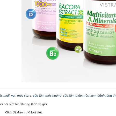
c mall
,
vạn mộc store
,
sữa tắm mộc hương
,
sữa tắm thảo mộc
,
kem đánh răng t
 bài viết là: 0 trong 0 đánh giá
Click để đánh giá bài viết