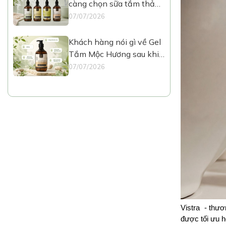
càng chọn sữa tắm thảo
mộc như Mộc Hương?
07/07/2026
Khách hàng nói gì về Gel
Tắm Mộc Hương sau khi
dùng thực tế?
07/07/2026
Vistra  - thư
được tối ưu h