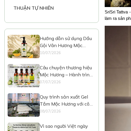
THUẬN TỰ NHIÊN
SriSri Tattva
làm ra sản ph
Hướng dẫn sử dụng Dầu
Gội Vân Hương Mộc
Hương
10/07/2026
Câu chuyện thương hiệu
Mộc Hương – Hành trình
Thuận Tự Nhiên
07/07/2026
Quy trình sản xuất Gel
Tắm Mộc Hương với công
nghệ hiện đại
08/07/2026
Vì sao người Việt ngày