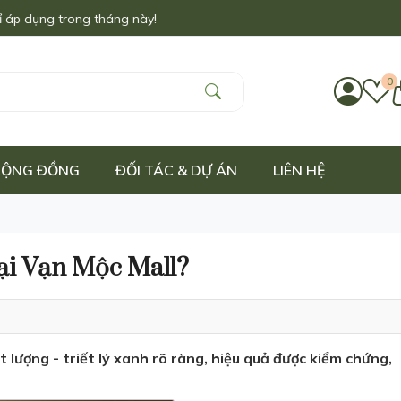
0
 CỘNG ĐỒNG
ĐỐI TÁC & DỰ ÁN
LIÊN HỆ
tại Vạn Mộc Mall?
lượng - triết lý xanh rõ ràng, hiệu quả được kiểm chứng,