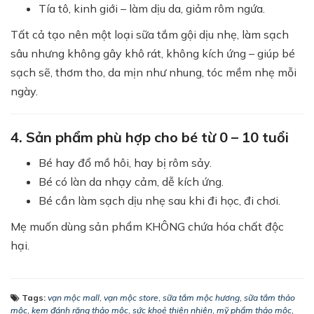
Tía tô, kinh giới – làm dịu da, giảm rôm ngứa.
Tất cả tạo nên một loại sữa tắm gội dịu nhẹ, làm sạch
sâu nhưng không gây khô rát, không kích ứng – giúp bé
sạch sẽ, thơm tho, da mịn như nhung, tóc mềm nhẹ mỗi
ngày.
4. Sản phẩm phù hợp cho bé từ 0 – 10 tuổi
Bé hay đổ mồ hôi, hay bị rôm sảy.
Bé có làn da nhạy cảm, dễ kích ứng.
Bé cần làm sạch dịu nhẹ sau khi đi học, đi chơi.
Mẹ muốn dùng sản phẩm KHÔNG chứa hóa chất độc
hại.
Tags:
vạn mộc mall
,
vạn mộc store
,
sữa tắm mộc hương
,
sữa tắm thảo
mộc
,
kem đánh răng thảo mộc
,
sức khoẻ thiên nhiên
,
mỹ phẩm thảo mộc
,