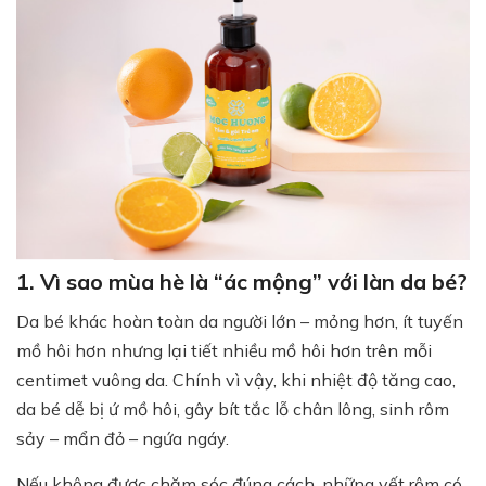
1. Vì sao mùa hè là “ác mộng” với làn da bé?
Da bé khác hoàn toàn da người lớn – mỏng hơn, ít tuyến
mồ hôi hơn nhưng lại tiết nhiều mồ hôi hơn trên mỗi
centimet vuông da. Chính vì vậy, khi nhiệt độ tăng cao,
da bé dễ bị ứ mồ hôi, gây bít tắc lỗ chân lông, sinh rôm
sảy – mẩn đỏ – ngứa ngáy.
Nếu không được chăm sóc đúng cách, những vết rôm có