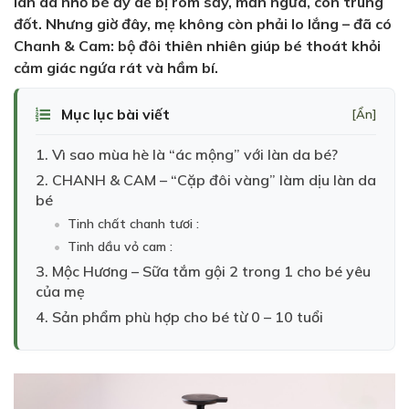
làn da nhỏ bé ấy dễ bị rôm sảy, mẩn ngứa, côn trùng
đốt. Nhưng giờ đây, mẹ không còn phải lo lắng – đã có
Chanh & Cam: bộ đôi thiên nhiên giúp bé thoát khỏi
cảm giác ngứa rát và hầm bí.
Mục lục bài viết
[Ẩn]
1. Vì sao mùa hè là “ác mộng” với làn da bé?
2. CHANH & CAM – “Cặp đôi vàng” làm dịu làn da
bé
Tinh chất chanh tươi :
Tinh dầu vỏ cam :
3. Mộc Hương – Sữa tắm gội 2 trong 1 cho bé yêu
của mẹ
4. Sản phẩm phù hợp cho bé từ 0 – 10 tuổi