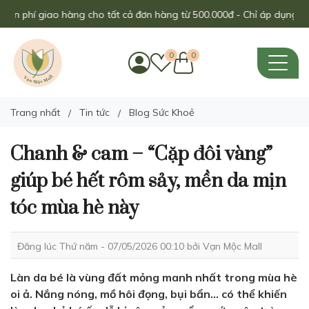
n phí giao hàng cho tất cả đơn hàng từ 500.000đ - Chỉ áp dụng trong
0
0
Trang nhất
Tin tức
Blog Sức Khoẻ
Chanh & cam – “Cặp đôi vàng”
giúp bé hết rôm sảy, mền da mịn
tóc mùa hè này
Đăng lúc Thứ năm - 07/05/2026 00:10 bởi
Vạn Mộc Mall
Làn da bé là vùng đất mỏng manh nhất trong mùa hè
oi ả. Nắng nóng, mồ hôi đọng, bụi bẩn... có thể khiến