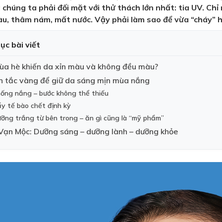
da chúng ta phải đối mặt với thử thách lớn nhất: tia UV. Ch
, thâm nám, mất nước. Vậy phải làm sao để vừa “cháy” h
ục bài viết
ùa hè khiến da xỉn màu và không đều màu?
 tắc vàng để giữ da sáng mịn mùa nắng
hống nắng – bước không thể thiếu
ẩy tế bào chết định kỳ
ưỡng trắng từ bên trong – ăn gì cũng là “mỹ phẩm”
 Vạn Mộc: Dưỡng sáng – dưỡng lành – dưỡng khỏe