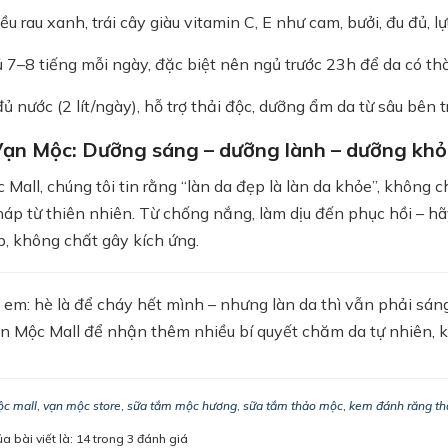
ều rau xanh, trái cây giàu vitamin C, E như cam, bưởi, đu đủ, 
 7–8 tiếng mỗi ngày, đặc biệt nên ngủ trước 23h để da có thời
ủ nước (2 lít/ngày), hỗ trợ thải độc, dưỡng ẩm da từ sâu bên t
 Vạn Mộc: Dưỡng sáng – dưỡng lành – dưỡng khỏ
 Mall, chúng tôi tin rằng “làn da đẹp là làn da khỏe”, khôn
háp từ thiên nhiên. Từ chống nắng, làm dịu đến phục hồi – h
p, không chất gây kích ứng.
 em: hè là để cháy hết mình – nhưng làn da thì vẫn phải sán
n Mộc Mall để nhận thêm nhiều bí quyết chăm da tự nhiên, k
c mall
,
vạn mộc store
,
sữa tắm mộc hương
,
sữa tắm thảo mộc
,
kem đánh răng t
a bài viết là: 14 trong 3 đánh giá