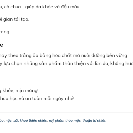
lựu, cà chua… giúp da khỏe và đều màu.
 gian tái tạo.
rong.
e
g chạy theo trắng ảo bằng hóa chất mà nuôi dưỡng bền vững
ãy lựa chọn những sản phẩm thân thiện với làn da, không hư
g khỏe, mịn màng!
hoa học và an toàn mỗi ngày nhé!
hảo mộc
,
sức khoẻ thiên nhiên
,
mỹ phẩm thảo mộc
,
thuận tự nhiên