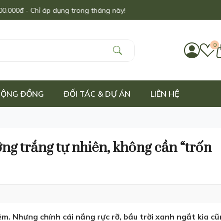
ỉ áp dụng trong tháng này!
0
 CỘNG ĐỒNG
ĐỐI TÁC & DỰ ÁN
LIÊN HỆ
ng trắng tự nhiên, không cần “trốn
ệm. Nhưng chính cái nắng rực rỡ, bầu trời xanh ngắt kia c