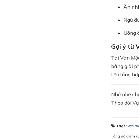
Ăn nhi
Ngủ đủ
Uống đ
Gợi ý từ
Tại Vạn Mộc
bằng giải p
liệu tổng hợ
Nhớ nhé chị
Theo dõi Vạ
Tags:
vạn mộ
Tổng số điểm củ