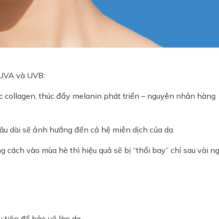
 UVA và UVB:
c collagen, thúc đẩy melanin phát triển – nguyên nhân hàng
âu dài sẽ ảnh hưởng đến cả hệ miễn dịch của da.
cách vào mùa hè thì hiệu quả sẽ bị “thổi bay” chỉ sau vài n
 tiên để bảo vệ làn da.