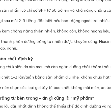
n sản phẩm có chỉ số SPF từ 50 trở lên và khả năng chống c
ại sau mỗi 2-3 tiếng, đặc biệt nếu hoạt động ngoài trời nhiều.
n kem chống nắng thiên nhiên, không cồn, không hương liệu, l
 thành phần dưỡng trắng tự nhiên được khuyên dùng: Niacinam
ạo, nghệ...
bào chết định kỳ
ng chỉ khiến da xỉn màu mà còn ngăn dưỡng chất thẩm thấu
 chết 1-2 lần/tuần bằng sản phẩm dịu nhẹ, không chứa hạt 
 nên chọn các loại gel tẩy tế bào chết không mài mòn, an to
rắng từ bên trong – ăn gì cũng là “mỹ phẩm”
 lâu dài, nhất định không thể thiếu chế độ dinh dưỡng và ng