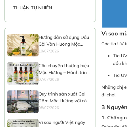
THUẬN TỰ NHIÊN
Vì sao m
Hướng dẫn sử dụng Dầu
Các tia UV 
Gội Vân Hương Mộc
Hương
10/07/2026
Tia UV
đầu kh
Câu chuyện thương hiệu
Mộc Hương – Hành trình
Tia UV
Thuận Tự Nhiên
07/07/2026
Những chị e
Quy trình sản xuất Gel
đi chơi.
Tắm Mộc Hương với công
3 Nguyên
nghệ hiện đại
08/07/2026
1. Chống n
Vì sao người Việt ngày
Đừng đợi đến