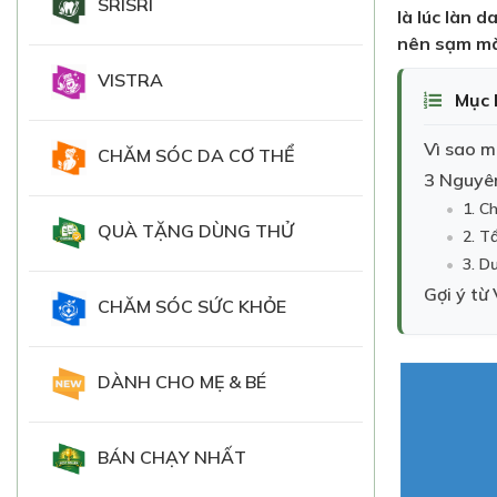
SRISRI
là lúc làn 
nên sạm màu
VISTRA
Mục l
Vì sao m
CHĂM SÓC DA CƠ THỂ
3 Nguyên
1. C
QUÀ TẶNG DÙNG THỬ
2. T
3. D
Gợi ý từ
CHĂM SÓC SỨC KHỎE
DÀNH CHO MẸ & BÉ
BÁN CHẠY NHẤT