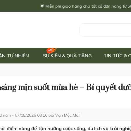
🌟 Miễn phí giao hàng cho tất cả đơn hàng từ 500.000đ - Ch
ẬN TỰ NHIÊN
SỰ KIỆN & QUÀ TẶNG
TIN TỨC &
sáng mịn suốt mùa hè – Bí quyết dưỡ
ứ năm - 07/05/2026 00:10 bởi
Vạn Mộc Mall
hời điểm vàng để tận hưởng cuộc sống, du lịch và trải nghi