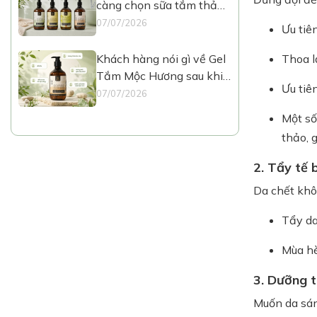
càng chọn sữa tắm thảo
mộc như Mộc Hương?
07/07/2026
Ưu tiê
Khách hàng nói gì về Gel
Thoa l
Tắm Mộc Hương sau khi
Ưu tiê
dùng thực tế?
07/07/2026
Một số
thảo, g
2. Tẩy tế 
Da chết khô
Tẩy da
Mùa hè
3. Dưỡng t
Muốn da sáng