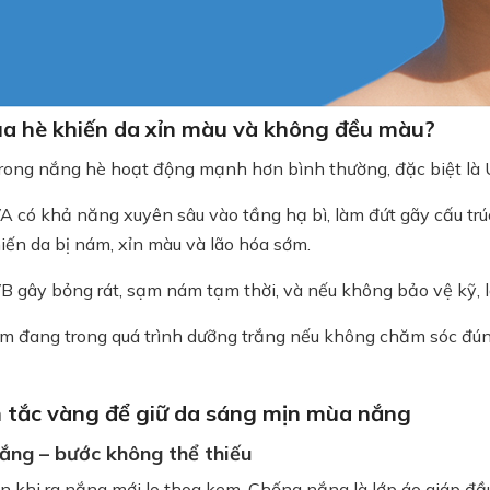
ùa hè khiến da xỉn màu và không đều màu?
trong nắng hè hoạt động mạnh hơn bình thường, đặc biệt là
A có khả năng xuyên sâu vào tầng hạ bì, làm đứt gãy cấu trú
iến da bị nám, xỉn màu và lão hóa sớm.
B gây bỏng rát, sạm nám tạm thời, và nếu không bảo vệ kỹ, l
m đang trong quá trình dưỡng trắng nếu không chăm sóc đúng 
 tắc vàng để giữ da sáng mịn mùa nắng
ắng – bước không thể thiếu
 khi ra nắng mới lo thoa kem. Chống nắng là lớp áo giáp đầu