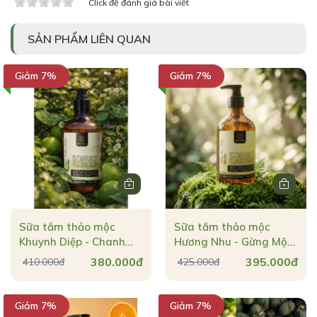
Click để đánh giá bài viết
SẢN PHẨM LIÊN QUAN
Giảm 7%
Giảm 7%
Sữa tắm thảo mộc
Sữa tắm thảo mộc
Khuynh Diệp - Chanh
Hương Nhu - Gừng Mộc
Mộc Hương dịu mẫn đỏ
Hương làm ấm & dưỡng
380.000đ
395.000đ
410.000đ
425.000đ
& khử mùi cơ thể 470g
da mềm mịn 470g
Giảm 7%
Giảm 7%