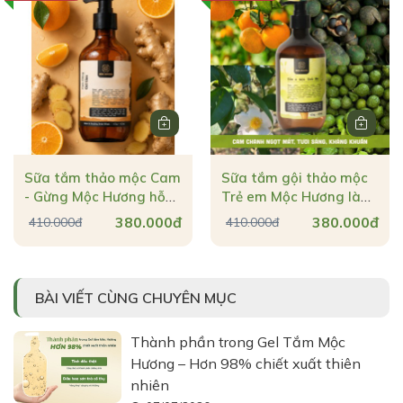
Sữa tắm thảo mộc Cam
Sữa tắm gội thảo mộc
- Gừng Mộc Hương hỗ
Trẻ em Mộc Hương làm
trợ nhả nắng & giúp da
sạch dịu nhẹ & dịu vết
380.000đ
380.000đ
410.000đ
410.000đ
sáng đều màu
côn trùng đốt
BÀI VIẾT CÙNG CHUYÊN MỤC
Thành phần trong Gel Tắm Mộc
Hương – Hơn 98% chiết xuất thiên
nhiên