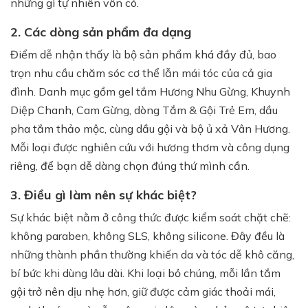
những gì tự nhiên vốn có.
2. Các dòng sản phẩm đa dạng
Điểm dễ nhận thấy là bộ sản phẩm khá đầy đủ, bao
trọn nhu cầu chăm sóc cơ thể lẫn mái tóc của cả gia
đình. Danh mục gồm gel tắm Hương Nhu Gừng, Khuynh
Diệp Chanh, Cam Gừng, dòng Tắm & Gội Trẻ Em, dầu
pha tắm thảo mộc, cùng dầu gội và bộ ủ xả Vân Hương.
Mỗi loại được nghiên cứu với hương thơm và công dụng
riêng, để bạn dễ dàng chọn đúng thứ mình cần.
3. Điều gì làm nên sự khác biệt?
Sự khác biệt nằm ở công thức được kiểm soát chặt chẽ:
không paraben, không SLS, không silicone. Đây đều là
những thành phần thường khiến da và tóc dễ khô căng,
bí bức khi dùng lâu dài. Khi loại bỏ chúng, mỗi lần tắm
gội trở nên dịu nhẹ hơn, giữ được cảm giác thoải mái,