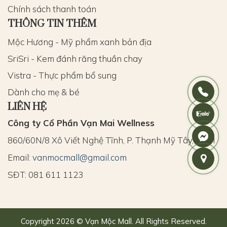
Chính sách thanh toán
THÔNG TIN THÊM
Mộc Hương - Mỹ phẩm xanh bản địa
SriSri - Kem đánh răng thuần chay
Vistra - Thực phẩm bổ sung
Dành cho mẹ & bé
LIÊN HỆ
Công ty Cổ Phần Vạn Mai Wellness
860/60N/8 Xô Viết Nghệ Tĩnh, P. Thạnh Mỹ Tây, HCM
Email:
vanmocmall@gmail.com
SĐT: 081 611 1123
Copyright 2026 © Vạn Mộc Mall. All Rights Reserved.