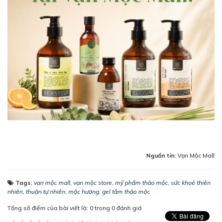
Nguồn tin:
Vạn Mộc Mall
Tags:
vạn mộc mall
,
vạn mộc store
,
mỹ phẩm thảo mộc
,
sức khoẻ thiên
nhiên
,
thuận tự nhiên
,
mộc hương
,
gel tắm thảo mộc
Tổng số điểm của bài viết là: 0 trong 0 đánh giá