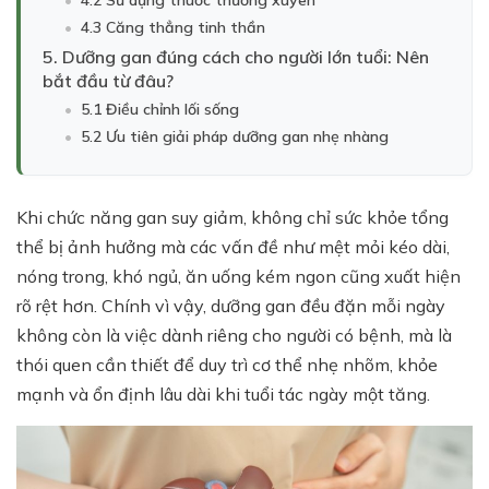
4.2 Sử dụng thuốc thường xuyên
4.3 Căng thẳng tinh thần
5. Dưỡng gan đúng cách cho người lớn tuổi: Nên
bắt đầu từ đâu?
5.1 Điều chỉnh lối sống
5.2 Ưu tiên giải pháp dưỡng gan nhẹ nhàng
Khi chức năng gan suy giảm, không chỉ sức khỏe tổng
thể bị ảnh hưởng mà các vấn đề như mệt mỏi kéo dài,
nóng trong, khó ngủ, ăn uống kém ngon cũng xuất hiện
rõ rệt hơn. Chính vì vậy, dưỡng gan đều đặn mỗi ngày
không còn là việc dành riêng cho người có bệnh, mà là
thói quen cần thiết để duy trì cơ thể nhẹ nhõm, khỏe
mạnh và ổn định lâu dài khi tuổi tác ngày một tăng.