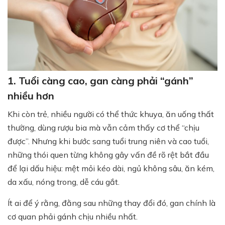
1. Tuổi càng cao, gan càng phải “gánh”
nhiều hơn
Khi còn trẻ, nhiều người có thể thức khuya, ăn uống thất
thường, dùng rượu bia mà vẫn cảm thấy cơ thể “chịu
được”. Nhưng khi bước sang tuổi trung niên và cao tuổi,
những thói quen từng không gây vấn đề rõ rệt bắt đầu
để lại dấu hiệu: mệt mỏi kéo dài, ngủ không sâu, ăn kém,
da xấu, nóng trong, dễ cáu gắt.
Ít ai để ý rằng, đằng sau những thay đổi đó, gan chính là
cơ quan phải gánh chịu nhiều nhất.