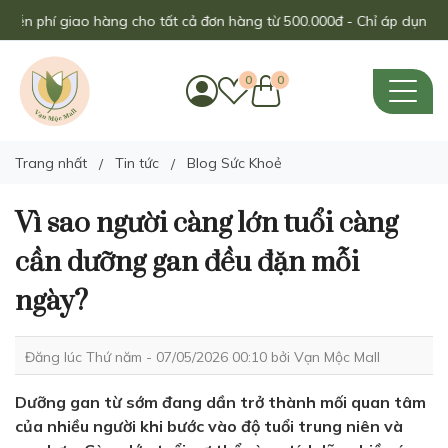
phí giao hàng cho tất cả đơn hàng từ 500.000đ - Chỉ áp dụng trong 
0
0
Trang nhất
Tin tức
Blog Sức Khoẻ
Vì sao người càng lớn tuổi càng
cần dưỡng gan đều đặn mỗi
ngày?
Đăng lúc Thứ năm - 07/05/2026 00:10 bởi
Vạn Mộc Mall
Dưỡng gan từ sớm đang dần trở thành mối quan tâm
của nhiều người khi bước vào độ tuổi trung niên và