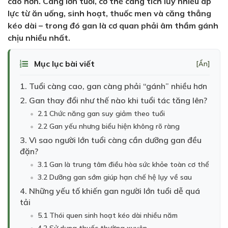
cao hơn. Càng lớn tuổi, cơ thể càng tích lũy nhiều áp
lực từ ăn uống, sinh hoạt, thuốc men và căng thẳng
kéo dài – trong đó gan là cơ quan phải âm thầm gánh
chịu nhiều nhất.
Mục lục bài viết
[Ẩn]
1. Tuổi càng cao, gan càng phải “gánh” nhiều hơn
2. Gan thay đổi như thế nào khi tuổi tác tăng lên?
2.1 Chức năng gan suy giảm theo tuổi
2.2 Gan yếu nhưng biểu hiện không rõ ràng
3. Vì sao người lớn tuổi càng cần dưỡng gan đều
đặn?
3.1 Gan là trung tâm điều hòa sức khỏe toàn cơ thể
3.2 Dưỡng gan sớm giúp hạn chế hệ lụy về sau
4. Những yếu tố khiến gan người lớn tuổi dễ quá
tải
5.1 Thói quen sinh hoạt kéo dài nhiều năm