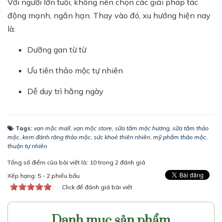
Với người lớn tuổi, không nên chọn các giải pháp tác
động mạnh, ngắn hạn. Thay vào đó, xu hướng hiện nay
là:
Dưỡng gan từ từ
Ưu tiên thảo mộc tự nhiên
Dễ duy trì hằng ngày
Tags:
vạn mộc mall
,
vạn mộc store
,
sữa tắm mộc hương
,
sữa tắm thảo
mộc
,
kem đánh răng thảo mộc
,
sức khoẻ thiên nhiên
,
mỹ phẩm thảo mộc
,
thuận tự nhiên
Tổng số điểm của bài viết là: 10 trong 2 đánh giá
Xếp hạng:
5
-
2
phiếu bầu
Click để đánh giá bài viết
Danh mục sản phẩm