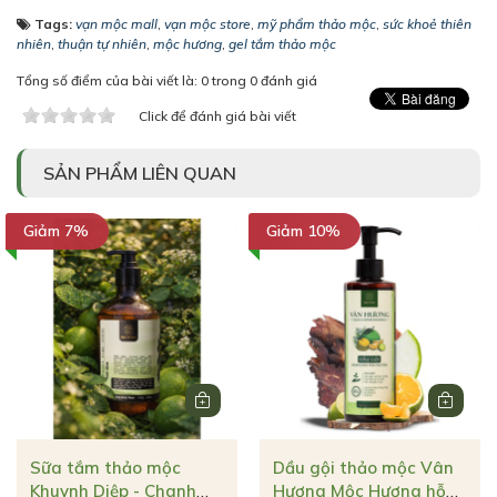
Tags:
vạn mộc mall
,
vạn mộc store
,
mỹ phẩm thảo mộc
,
sức khoẻ thiên
nhiên
,
thuận tự nhiên
,
mộc hương
,
gel tắm thảo mộc
Tổng số điểm của bài viết là: 0 trong 0 đánh giá
Click để đánh giá bài viết
SẢN PHẨM LIÊN QUAN
Giảm 7%
Giảm 10%
Sữa tắm thảo mộc
Dầu gội thảo mộc Vân
Khuynh Diệp - Chanh
Hương Mộc Hương hỗ