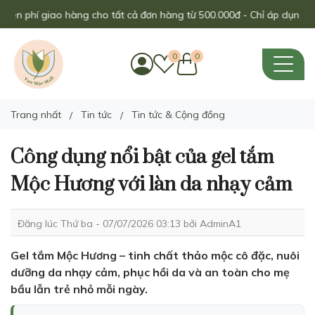
hí giao hàng cho tất cả đơn hàng từ 500.000đ - Chỉ áp dụng trong th
0
0
Trang nhất
Tin tức
Tin tức & Cộng đồng
Công dụng nổi bật của gel tắm
Mộc Hương với làn da nhạy cảm
Đăng lúc Thứ ba - 07/07/2026 03:13 bởi
AdminA1
Gel tắm Mộc Hương – tinh chất thảo mộc cô đặc, nuôi
dưỡng da nhạy cảm, phục hồi da và an toàn cho mẹ
bầu lẫn trẻ nhỏ mỗi ngày.