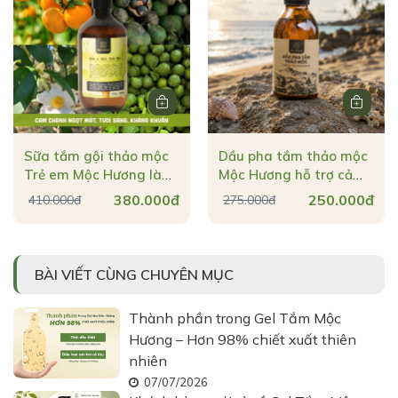
Sữa tắm gội thảo mộc
Dầu pha tắm thảo mộc
Trẻ em Mộc Hương làm
Mộc Hương hỗ trợ cảm
sạch dịu nhẹ & dịu vết
cúm & lưu thông khí
380.000đ
250.000đ
410.000đ
275.000đ
côn trùng đốt
huyết
BÀI VIẾT CÙNG CHUYÊN MỤC
Thành phần trong Gel Tắm Mộc
Hương – Hơn 98% chiết xuất thiên
nhiên
07/07/2026