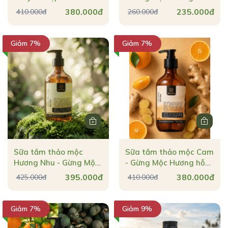
Mộc Hương dịu mẫn đỏ
trợ tóc đen & chắc khoẻ
380.000đ
235.000đ
410.000đ
260.000đ
& khử mùi cơ thể 470g
250ml
Giảm 7%
Giảm 7%
Sữa tắm thảo mộc
Sữa tắm thảo mộc Cam
Hương Nhu - Gừng Mộc
- Gừng Mộc Hương hỗ
Hương làm ấm & dưỡng
trợ nhả nắng & giúp da
395.000đ
380.000đ
425.000đ
410.000đ
da mềm mịn 470g
sáng đều màu
Giảm 7%
Giảm 9%