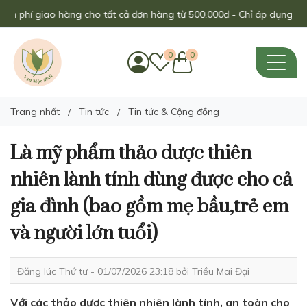
hí giao hàng cho tất cả đơn hàng từ 500.000đ - Chỉ áp dụng trong th
0
0
Trang nhất
Tin tức
Tin tức & Cộng đồng
Là mỹ phẩm thảo dược thiên
nhiên lành tính dùng được cho cả
gia đình (bao gồm mẹ bầu,trẻ em
và người lớn tuổi)
Đăng lúc Thứ tư - 01/07/2026 23:18 bởi
Triều Mai Đại
Với các thảo dược thiên nhiên lành tính, an toàn cho