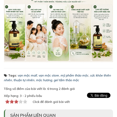
Tags:
vạn mộc mall
,
vạn mộc store
,
mỹ phẩm thảo mộc
,
sức khỏe thiên
nhiên
,
thuận tự nhiên
,
mộc hương
,
gel tắm thảo mộc
Tổng số điểm của bài viết là: 6 trong 2 đánh giá
Xếp hạng:
3
-
2
phiếu bầu
Click để đánh giá bài viết
SẢN PHẨM LIÊN QUAN