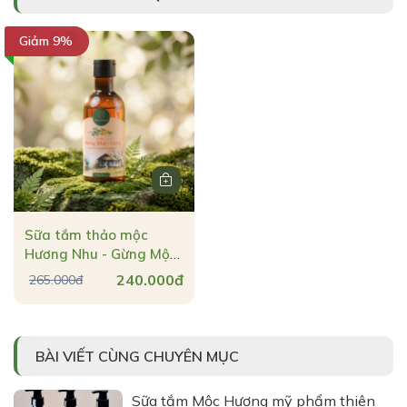
Giảm 9%
Sữa tắm thảo mộc
Hương Nhu - Gừng Mộc
Hương làm ấm & dưỡng
240.000đ
265.000đ
da mềm mịn 250g
BÀI VIẾT CÙNG CHUYÊN MỤC
Sữa tắm Mộc Hương mỹ phẩm thiên