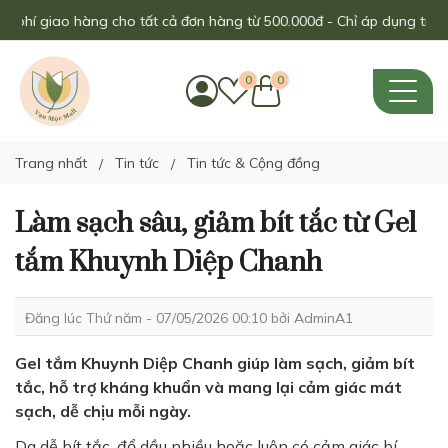
í giao hàng cho tất cả đơn hàng từ 500.000đ - Chỉ áp dụng trong thá
0
0
Trang nhất
Tin tức
Tin tức & Cộng đồng
Làm sạch sâu, giảm bít tắc từ Gel
tắm Khuynh Diệp Chanh
Đăng lúc Thứ năm - 07/05/2026 00:10 bởi
AdminA1
Gel tắm Khuynh Diệp Chanh giúp làm sạch, giảm bít
tắc, hỗ trợ kháng khuẩn và mang lại cảm giác mát
sạch, dễ chịu mỗi ngày.
Da dễ bít tắc, đổ dầu nhiều hoặc luôn có cảm giác bí