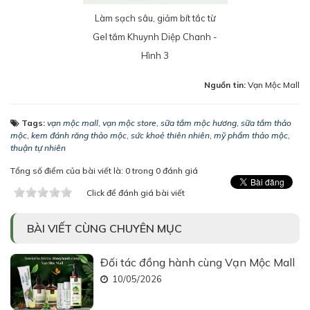
Làm sạch sâu, giảm bít tắc từ
Gel tắm Khuynh Diệp Chanh -
Hình 3
Nguồn tin:
Vạn Mộc Mall
Tags:
vạn mộc mall
,
vạn mộc store
,
sữa tắm mộc hương
,
sữa tắm thảo
mộc
,
kem đánh răng thảo mộc
,
sức khoẻ thiên nhiên
,
mỹ phẩm thảo mộc
,
thuận tự nhiên
Tổng số điểm của bài viết là: 0 trong 0 đánh giá
Click để đánh giá bài viết
BÀI VIẾT CÙNG CHUYÊN MỤC
Đối tác đồng hành cùng Vạn Mộc Mall
10/05/2026