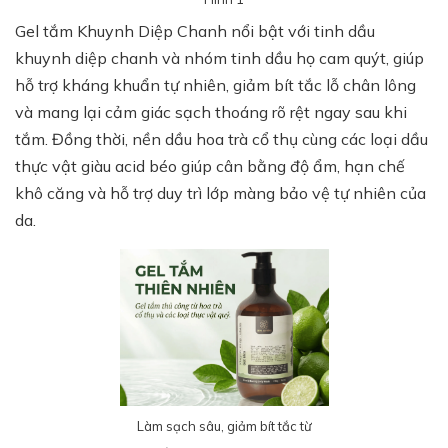
Gel tắm Khuynh Diệp Chanh nổi bật với tinh dầu
khuynh diệp chanh và nhóm tinh dầu họ cam quýt, giúp
hỗ trợ kháng khuẩn tự nhiên, giảm bít tắc lỗ chân lông
và mang lại cảm giác sạch thoáng rõ rệt ngay sau khi
tắm. Đồng thời, nền dầu hoa trà cổ thụ cùng các loại dầu
thực vật giàu acid béo giúp cân bằng độ ẩm, hạn chế
khô căng và hỗ trợ duy trì lớp màng bảo vệ tự nhiên của
da.
Làm sạch sâu, giảm bít tắc từ