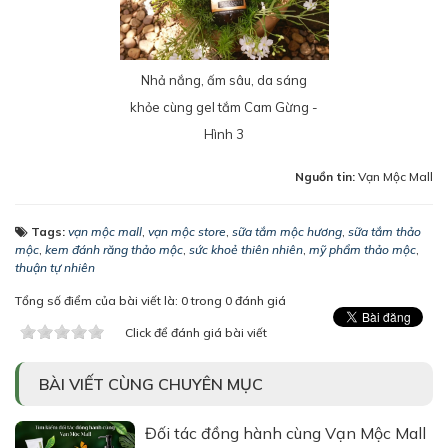
Nhả nắng, ấm sâu, da sáng
khỏe cùng gel tắm Cam Gừng -
Hình 3
Nguồn tin:
Vạn Mộc Mall
Tags:
vạn mộc mall
,
vạn mộc store
,
sữa tắm mộc hương
,
sữa tắm thảo
mộc
,
kem đánh răng thảo mộc
,
sức khoẻ thiên nhiên
,
mỹ phẩm thảo mộc
,
thuận tự nhiên
Tổng số điểm của bài viết là: 0 trong 0 đánh giá
Click để đánh giá bài viết
BÀI VIẾT CÙNG CHUYÊN MỤC
Đối tác đồng hành cùng Vạn Mộc Mall