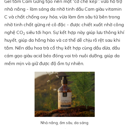
Gel tắm Cam Gừng tạo nên một “cơ chế kép”: vừa hỗ trợ
nhả nắng - làm sáng da nhờ tinh dầu Cam giàu vitamin
C và chất chống oxy hóa, vừa làm ấm sâu từ bên trong
nhờ tinh chất gừng ré cô đặc - được chiết xuất nhờ công
nghệ CO
siêu tới hạn. Sự kết hợp này giúp lưu thông khí
2
huyết, giúp da hồng hào và cơ thể dễ chịu rõ rệt sau khi
tắm. Nền dầu hoa trà cổ thụ kết hợp cùng dầu dừa, dầu
cám gạo giàu acid béo đóng vai trò nuôi dưỡng, giúp da
mềm mịn và giữ được độ ẩm tự nhiên.
Nhả nắng, ấm sâu, da sáng