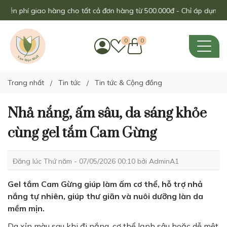
n phí giao hàng cho tất cả đơn hàng từ 500.000đ - Chỉ áp dụng trong
0
0
Trang nhất
Tin tức
Tin tức & Cộng đồng
Nhả nắng, ấm sâu, da sáng khỏe
cùng gel tắm Cam Gừng
Đăng lúc Thứ năm - 07/05/2026 00:10 bởi
AdminA1
Gel tắm Cam Gừng giúp làm ấm cơ thể, hỗ trợ nhả
nắng tự nhiên, giúp thư giãn và nuôi dưỡng làn da
mềm mịn.
Da xỉn màu sau khi đi nắng, cơ thể lạnh sâu hoặc dễ mệt