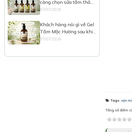
càng chọn sữa tắm thảo
mộc như Mộc Hương?
07/07/2026
Khách hàng nói gì về Gel
Tắm Mộc Hương sau khi
dùng thực tế?
07/07/2026
Tags:
vạn mộ
Tổng số điểm của