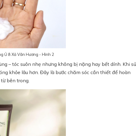
ng Ủ & Xả Vân Hương - Hình 2
ng – tóc suôn nhẹ nhưng không bị nặng hay bết dính. Khi s
bóng khỏe lâu hơn. Đây là bước chăm sóc cần thiết để hoàn
từ bên trong.