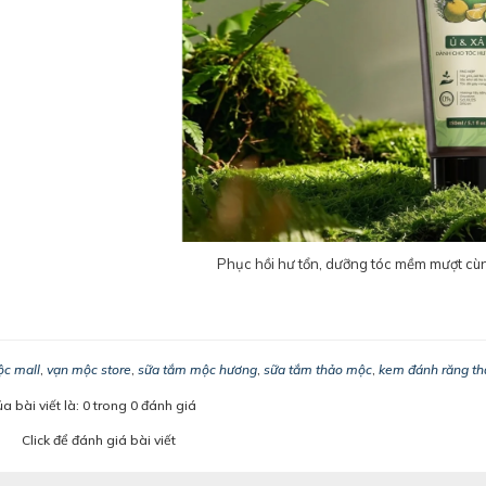
Phục hồi hư tổn, dưỡng tóc mềm mượt cù
c mall
,
vạn mộc store
,
sữa tắm mộc hương
,
sữa tắm thảo mộc
,
kem đánh răng t
 bài viết là: 0 trong 0 đánh giá
Click để đánh giá bài viết