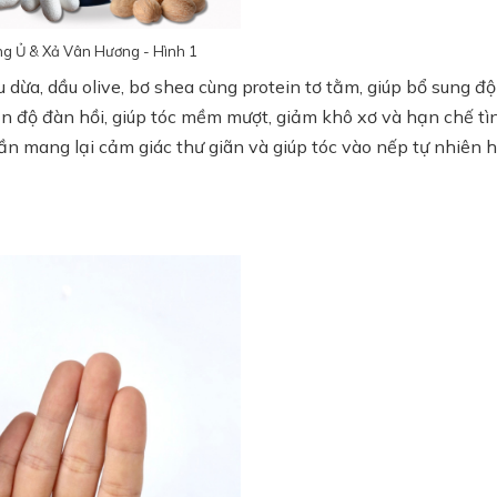
ng Ủ & Xả Vân Hương - Hình 1
ừa, dầu olive, bơ shea cùng protein tơ tằm, giúp bổ sung độ
iện độ đàn hồi, giúp tóc mềm mượt, giảm khô xơ và hạn chế tì
ần mang lại cảm giác thư giãn và giúp tóc vào nếp tự nhiên 