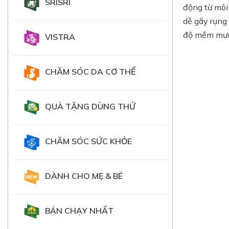
SRISRI
động từ môi 
dễ gãy rụng 
độ mềm mượt
VISTRA
CHĂM SÓC DA CƠ THỂ
QUÀ TẶNG DÙNG THỬ
CHĂM SÓC SỨC KHỎE
DÀNH CHO MẸ & BÉ
BÁN CHẠY NHẤT