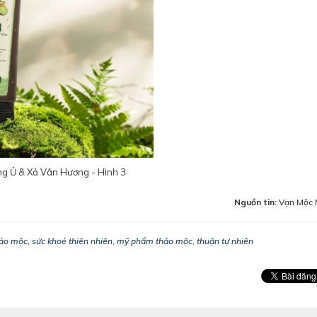
ng Ủ & Xả Vân Hương - Hình 3
Nguồn tin:
Vạn Mộc 
hảo mộc
,
sức khoẻ thiên nhiên
,
mỹ phẩm thảo mộc
,
thuận tự nhiên