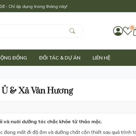
g trong tháng này!
0
 CỘNG ĐỒNG
ĐỐI TÁC & DỰ ÁN
LIÊN HỆ
g Ủ & Xả Vân Hương
i và nuôi dưỡng tóc chắc khỏe từ thảo mộc.
tóc đang mất đi độ ẩm và dưỡng chất cần thiết sau quá trình t