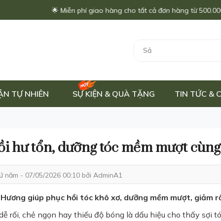
🌟 Miễn phí giao hàng cho tất cả đơn hàng từ 500.000đ - Chỉ áp dụn
ẬN TỰ NHIÊN
SỰ KIỆN & QUÀ TẶNG
TIN TỨC &
ồi hư tổn, dưỡng tóc mềm mượt cùn
ứ năm - 07/05/2026 00:10 bởi
AdminA1
Hương giúp phục hồi tóc khô xơ, dưỡng mềm mượt, giảm rố
dễ rối, chẻ ngọn hay thiếu độ bóng là dấu hiệu cho thấy sợi 