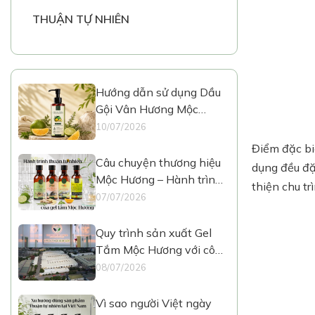
THUẬN TỰ NHIÊN
Hướng dẫn sử dụng Dầu
Gội Vân Hương Mộc
Hương
10/07/2026
Điểm đặc bi
Câu chuyện thương hiệu
dụng đều đặ
Mộc Hương – Hành trình
thiện chu tr
Thuận Tự Nhiên
07/07/2026
Quy trình sản xuất Gel
Tắm Mộc Hương với công
nghệ hiện đại
08/07/2026
Vì sao người Việt ngày