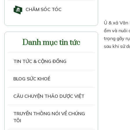
CHĂM SÓC TÓC
Ủ & xả Vân 
ẩm và nuôi d
trạng gãy r
Danh mục tin tức
sau khi sử d
TIN TỨC & CỘNG ĐỒNG
BLOG SỨC KHOẺ
CÂU CHUYỆN THẢO DƯỢC VIỆT
TRUYỀN THÔNG NÓI VỀ CHÚNG
TÔI